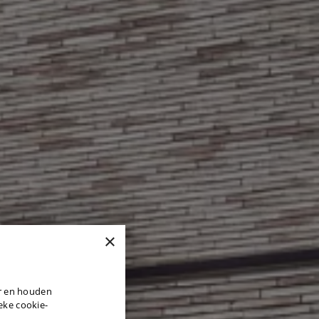
×
DUTCH
er en houden
ENGLISH
ieke cookie-