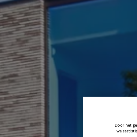
Door het ge
we statisti