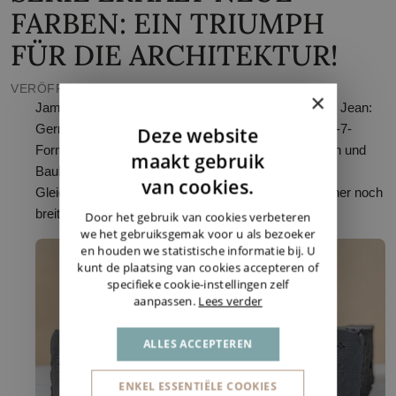
FARBEN: EIN TRIUMPH
FÜR DIE ARCHITEKTUR!
VERÖFFENTLICHT AM 21.05.2026
×
James, Joe, JohnJohn, Jasper, Jorvik, Jacques und Jean:
Gerne stellen wir Ihnen unsere Farben im Hilversum-7-
Deze website
Format vor. Auf diese Weise kommen wir Architekten und
DUTCH
maakt gebruik
Bauherren entgegen, die das typische Hilversum-
ENGLISH
van cookies.
Gleichgewicht zwischen Rhythmus und Ruhe mit einer noch
GERMAN
breiteren Farbpalette verbinden möchten.
Door het gebruik van cookies verbeteren
we het gebruiksgemak voor u als bezoeker
en houden we statistische informatie bij. U
kunt de plaatsing van cookies accepteren of
specifieke cookie-instellingen zelf
aanpassen.
Lees verder
ALLES ACCEPTEREN
ENKEL ESSENTIËLE COOKIES