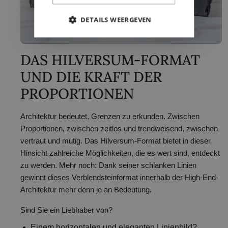
DETAILS WEERGEVEN
DAS HILVERSUM-FORMAT
UND DIE KRAFT DER
PROPORTIONEN
Architektur bedeutet, Grenzen zu erkunden. Zwischen
Proportionen, zwischen zeitlos und trendweisend, zwischen
vertraut und mutig. Das Hilversum-Format bietet in dieser
Hinsicht zahlreiche Möglichkeiten, die es wert sind, entdeckt
zu werden. Mehr noch: Dank seiner schlanken Linien
gewinnt dieses Verblendsteinformat innerhalb der High-End-
Architektur mehr denn je an Bedeutung.
Sind Sie ein Liebhaber von?
Einem horizontalen und eleganten Linienbild?