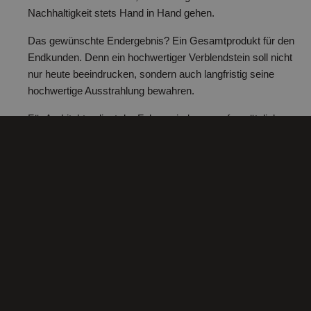
Nachhaltigkeit
stets Hand in Hand gehen.
Das gewünschte Endergebnis? Ein Gesamtprodukt für den
Endkunden. Denn ein hochwertiger Verblendstein soll nicht
nur heute beeindrucken, sondern auch langfristig seine
hochwertige Ausstrahlung bewahren.
Für Architekten liegt der Fokus wiederum auf zusätzlicher
kreativer Freiheit. Sie erhalten die Möglichkeit, neue und
bislang ungesehene Entwürfe in die Welt zu bringen.