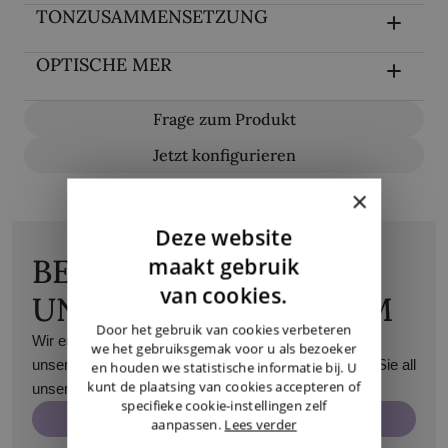
TONZUSAMMENSETZUNG
OPTISCHE MER
Frage zum Produkt
Jetzt konfigurieren
×
Deze website
DUTCH
BESUCHEN SIE
maakt gebruik
ENGLISH
van cookies.
UNSEREN SHOWROOM
GERMAN
Door het gebruik van cookies verbeteren
Wir empfangen Sie gerne nach Terminvereinbarung in
we het gebruiksgemak voor u als bezoeker
unserem Showroom in Maasmechelen. Dort können Sie all
en houden we statistische informatie bij. U
kunt de plaatsing van cookies accepteren of
unsere Produkte aus nächster Nähe betrachten.
specifieke cookie-instellingen zelf
Termin vereinbaren
aanpassen.
Lees verder