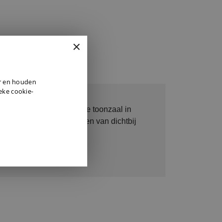
×
DUTCH
er en houden
ENGLISH
ieke cookie-
GERMAN
graag op afspraak in onze toonzaal in
 kan u al onze producten van dichtbij
fspraak