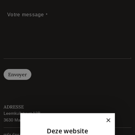
Votre message
Envoyer
ADRESSE
Leemkuilstraat 12B
×
3630 Maasmechelen
Deze website