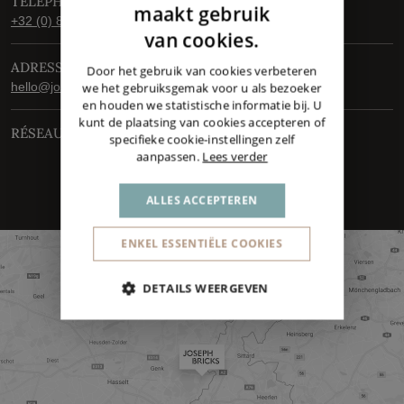
TÉLÉPHONE
DUTCH
maakt gebruik
+32 (0) 89 56 50 26
ENGLISH
van cookies.
GERMAN
ADRESSE E-MAIL
Door het gebruik van cookies verbeteren
hello@josephbricks.com
we het gebruiksgemak voor u als bezoeker
en houden we statistische informatie bij. U
kunt de plaatsing van cookies accepteren of
RÉSEAUX SOCIAUX
specifieke cookie-instellingen zelf
aanpassen.
Lees verder
ALLES ACCEPTEREN
ENKEL ESSENTIËLE COOKIES
DETAILS WEERGEVEN