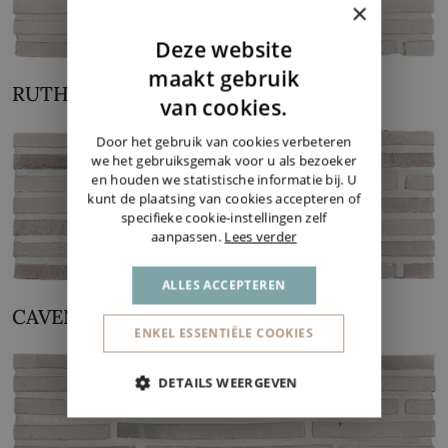
×
Deze website
DUTCH
maakt gebruik
RUTHERFORD
ENGLISH
van cookies.
GERMAN
Door het gebruik van cookies verbeteren
we het gebruiksgemak voor u als bezoeker
en houden we statistische informatie bij. U
kunt de plaatsing van cookies accepteren of
specifieke cookie-instellingen zelf
aanpassen.
Lees verder
ALLES ACCEPTEREN
CAVENDISH
ENKEL ESSENTIËLE COOKIES
DETAILS WEERGEVEN