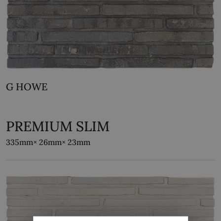
G HOWE
PREMIUM SLIM
335mm
× 26mm
× 23mm