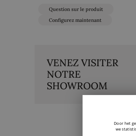
Question sur le produit
Configurez maintenant
VENEZ VISITER
NOTRE
SHOWROOM
Door het ge
we statisti