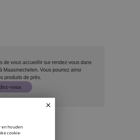
s de vous accueillir sur rendez-vous dans
à Maasmechelen. Vous pourrez ainsi
s produits de près.
dez-vous
×
DUTCH
er en houden
ENGLISH
ieke cookie-