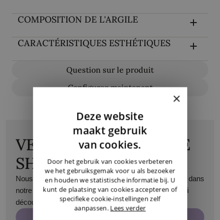
COMPOSITION DE L'ARGILE
CARACTÉRISTIQUES ESTHÉTIQUES
Question sur le produit
Configurez maintenant
×
Deze website
DUTCH
maakt gebruik
VENEZ VISITER NOTRE
ENGLISH
van cookies.
SHOWROOM
GERMAN
Door het gebruik van cookies verbeteren
we het gebruiksgemak voor u als bezoeker
Nous serons ravis de vous accueillir sur rendez-vous dans
en houden we statistische informatie bij. U
kunt de plaatsing van cookies accepteren of
notre showroom à Maasmechelen. Vous pourrez ainsi
specifieke cookie-instellingen zelf
découvrir tous nos produits de près.
aanpassen.
Lees verder
Prenez rendez-vous