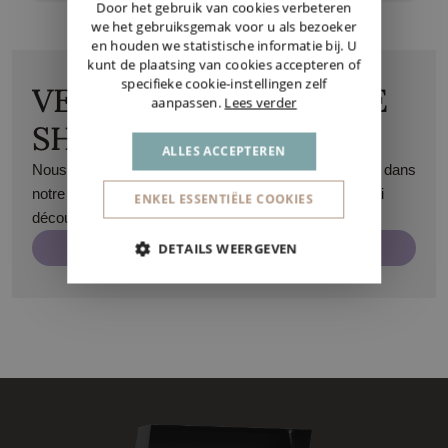
GERMAN
Door het gebruik van cookies verbeteren
we het gebruiksgemak voor u als bezoeker
en houden we statistische informatie bij. U
kunt de plaatsing van cookies accepteren of
specifieke cookie-instellingen zelf
VENEZ VISITER NOTRE
aanpassen.
Lees verder
SHOWROOM
ALLES ACCEPTEREN
Nous serons ravis de vous accueillir sur rendez-vous dans
notre showroom à Maasmechelen. Vous pourrez ainsi
ENKEL ESSENTIËLE COOKIES
découvrir tous nos produits de près.
Prenez rendez-vous
DETAILS WEERGEVEN