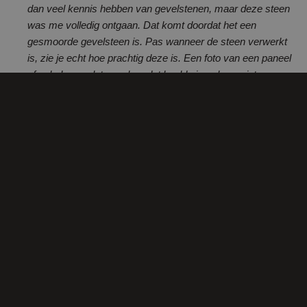
dan veel kennis hebben van gevelstenen, maar deze steen
was me volledig ontgaan. Dat komt doordat het een
gesmoorde gevelsteen is. Pas wanneer de steen verwerkt
is, zie je echt hoe prachtig deze is. Een foto van een paneel
of enkele gevelstenen kan dat beeld simpelweg niet
evenaren.
Ik heb persoonlijk alle gevelstenen gesorteerd en gemengd,
om ze vervolgens aan de metselaar aan te bieden. Het is
werkelijk bijzonder om te zien wat er ontstaat wanneer alle
kleuren samenkomen. De metselaar heeft hiermee een
schitterend resultaat bereikt.”
ONZE GEVELSTENEN