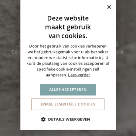
×
Deze website
DUTCH
maakt gebruik
ENGLISH
van cookies.
BOUWEN MET JOSEPH BRICKS
GERMAN
Door het gebruik van cookies verbeteren
we het gebruiksgemak voor u als bezoeker
Een woning bouwen is keuzes maken. Over ruimte, licht,
en houden we statistische informatie bij. U
comfort en architectuur. Maar ook over materiaal.
kunt de plaatsing van cookies accepteren of
specifieke cookie-instellingen zelf
aanpassen.
Lees verder
ALLES ACCEPTEREN
ENKEL ESSENTIËLE COOKIES
DETAILS WEERGEVEN