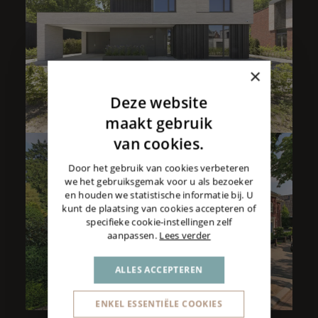
×
Deze website
DUTCH
maakt gebruik
ENGLISH
van cookies.
VILLA | FRANKLIN
GERMAN
Door het gebruik van cookies verbeteren
we het gebruiksgemak voor u als bezoeker
en houden we statistische informatie bij. U
kunt de plaatsing van cookies accepteren of
specifieke cookie-instellingen zelf
aanpassen.
Lees verder
ALLES ACCEPTEREN
ENKEL ESSENTIËLE COOKIES