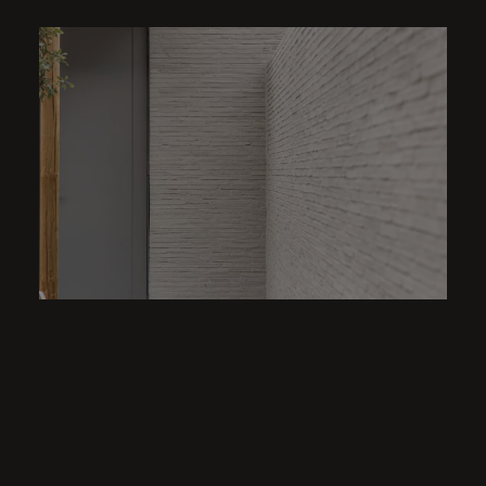
WERK IN UITVOERING | W
HENRY
POOLHOUSE | RUTHERFORD