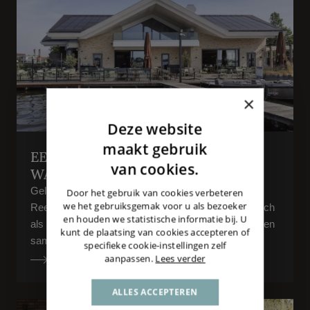
×
Deze website
DUTCH
maakt gebruik
EEN MODERNE OASE AAN HET
ENGLISH
van cookies.
WATER
GERMAN
Gelegen aan de Elfhoeven, een parel binnen de
Door het gebruik van cookies verbeteren
we het gebruiksgemak voor u als bezoeker
Reeuwijkse Plassen, presenteert Loetje Reeuwijk zich
en houden we statistische informatie bij. U
als een vernieuwend culinair paviljoen waar elementen
kunt de plaatsing van cookies accepteren of
samenvloeien tot een ultiem...
specifieke cookie-instellingen zelf
aanpassen.
Lees verder
ALLES ACCEPTEREN