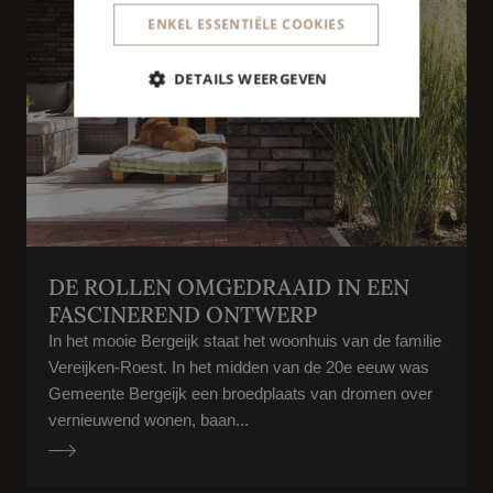
ENKEL ESSENTIËLE COOKIES
DETAILS WEERGEVEN
DE ROLLEN OMGEDRAAID IN EEN
FASCINEREND ONTWERP
In het mooie Bergeijk staat het woonhuis van de familie
Vereijken-Roest. In het midden van de 20e eeuw was
Gemeente Bergeijk een broedplaats van dromen over
vernieuwend wonen, baan...