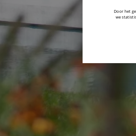
Door het ge
we statisti