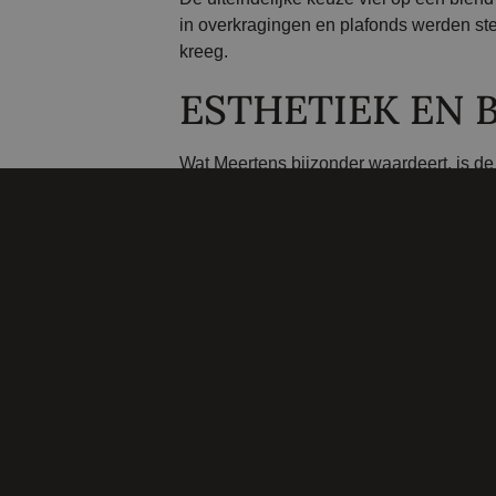
in overkragingen en plafonds werden ste
kreeg.
ESTHETIEK EN 
Wat Meertens bijzonder waardeert, is de
de subtiele verticale streepjes zorgen 
is, heeft het een enorme impact op de ui
beïnvloed door de keuze van de gevelst
SAMENWERKING
De samenwerking verliep vlot en profes
uiteindelijke levering, en dat is niet a
vanaf het begin enthousiast, maar het g