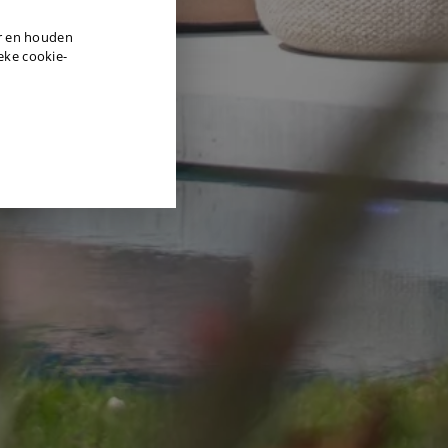
DUTCH
er en houden
ENGLISH
ieke cookie-
GERMAN