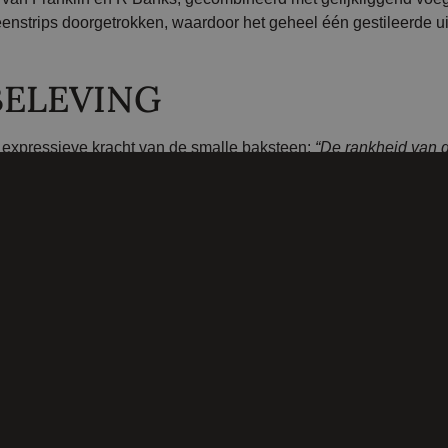
enstrips doorgetrokken, waardoor het geheel één gestileerde uit
BELEVING
 expressieve kracht van de smalle baksteen:
“De rankheid van 
voor een uniek detail. Hoewel baksteen maar één onderdeel van 
tstraling en de beleving van het ontwerp. Zelfs het interieur we
een.”
 MET JOSEPH BRICKS
sioneel.
“De stalen die we ontvingen waren representatief voor 
ltijd vanzelfsprekend bij genuanceerde stenen. Onze opdrachtgev
roeide gaandeweg uit tot een echt overtuiging. Het vooropgeste