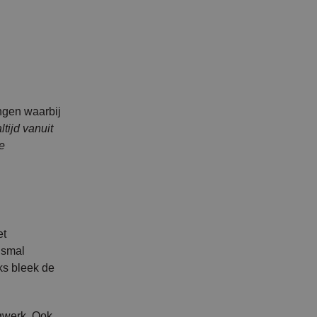
ngen waarbij
tijd vanuit
e
et
 smal
ks bleek de
egwerk. Ook