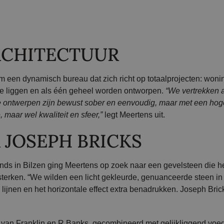
ARCHITECTUUR
m een dynamisch bureau dat zich richt op totaalprojecten: woni
ngde liggen en als één geheel worden ontworpen.
“We vertrekken al
 ontwerpen zijn bewust sober en eenvoudig, maar met een hog
maar wel kwaliteit en sfeer,”
legt Meertens uit.
 JOSEPH BRICKS
nds in Bilzen ging Meertens op zoek naar een gevelsteen die h
rsterken. “We wilden een licht gekleurde, genuanceerde steen in
ijnen en het horizontale effect extra benadrukken. Joseph Bric
nd van Franklin en R Banks, gecombineerd met gelijkliggend vo