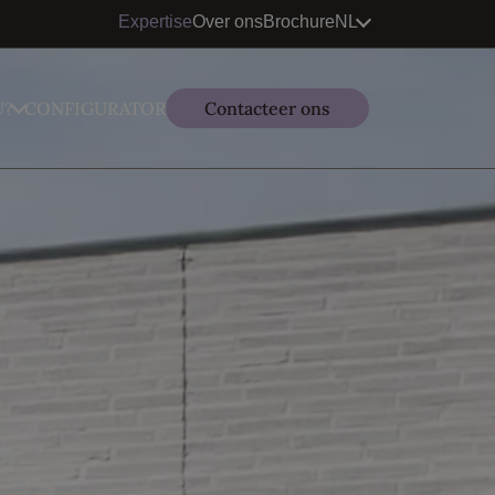
Expertise
Over ons
Brochure
NL
U?
CONFIGURATOR
Contacteer ons