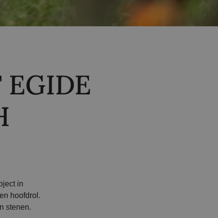
 EGIDE
H
ject in
en hoofdrol.
n stenen.