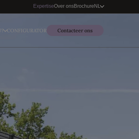
Expertise
Over ons
Brochure
NL
U?
CONFIGURATOR
Contacteer ons