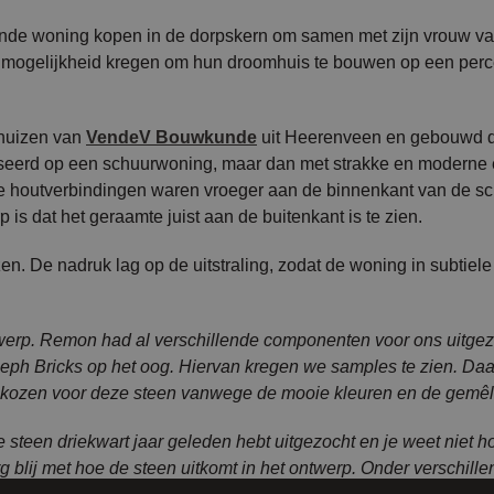
aande woning kopen in de dorpskern om samen met zijn vrouw v
 de mogelijkheid kregen om hun droomhuis te bouwen op een perc
dhuizen van
VendeV Bouwkunde
uit Heerenveen en gebouwd 
aseerd op een schuurwoning, maar dan met strakke en moderne
ke houtverbindingen waren vroeger aan de binnenkant van de s
p is dat het geraamte juist aan de buitenkant is te zien.
n. De nadruk lag op de uitstraling, zodat de woning in subtiele
twerp. Remon had al verschillende componenten voor ons uitgez
seph Bricks op het oog. Hiervan kregen we samples te zien. Daa
e kozen voor deze steen vanwege de mooie kleuren en de gemêl
e steen driekwart jaar geleden hebt uitgezocht en je weet niet h
g blij met hoe de steen uitkomt in het ontwerp. Onder verschil