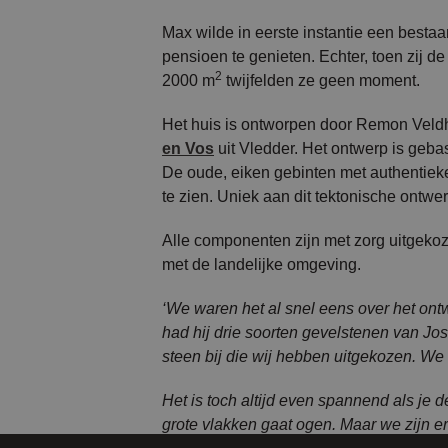
Max wilde in eerste instantie een best
pensioen te genieten. Echter, toen zij
2
2000 m
twijfelden ze geen moment.
Het huis is ontworpen door Remon Vel
en Vos
uit Vledder. Het ontwerp is geb
De oude, eiken gebinten met authentie
te zien. Uniek aan dit tektonische ontwer
Alle componenten zijn met zorg uitgekoze
met de landelijke omgeving.
‘We waren het al snel eens over het on
had hij drie soorten gevelstenen van Jo
steen bij die wij hebben uitgekozen. W
Het is toch altijd even spannend als je d
grote vlakken gaat ogen. Maar we zijn er