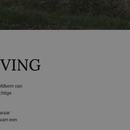
EVING
ofdkern van
chtige
 waar
 kwam een