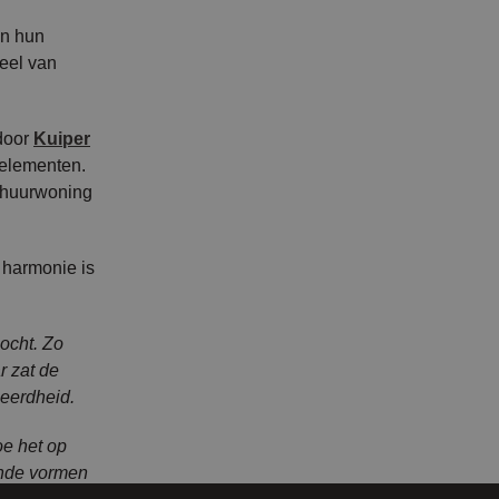
an hun
eel van
door
Kuiper
 elementen.
chuurwoning
 harmonie is
ocht. Zo
r zat de
eerdheid.
oe het op
lende vormen