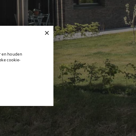
×
DUTCH
er en houden
ENGLISH
ieke cookie-
GERMAN