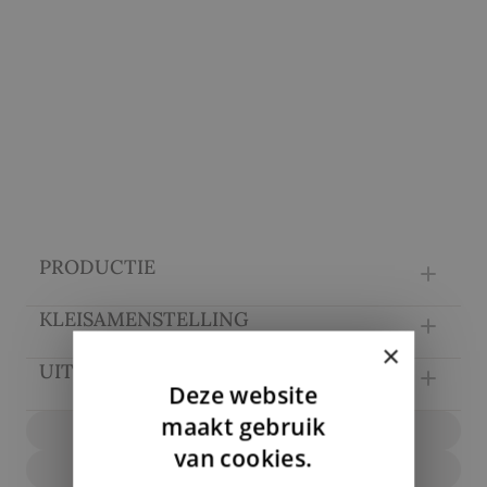
PRODUCTIE
KLEISAMENSTELLING
×
UITZICHTKENMERKEN
Deze website
DUTCH
maakt gebruik
Vraag over product
ENGLISH
van cookies.
Configureer nu