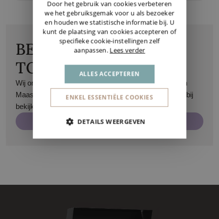
GERMAN
Door het gebruik van cookies verbeteren
we het gebruiksgemak voor u als bezoeker
en houden we statistische informatie bij. U
kunt de plaatsing van cookies accepteren of
specifieke cookie-instellingen zelf
BEZOEK ONZE
aanpassen.
Lees verder
TOONZAAL
ALLES ACCEPTEREN
Wij ontvangen u graag op afspraak in onze toonzaal in
Maasmechelen. Zo kan u al onze producten van dichtbij
ENKEL ESSENTIËLE COOKIES
bekijken.
Maak een afspraak
DETAILS WEERGEVEN