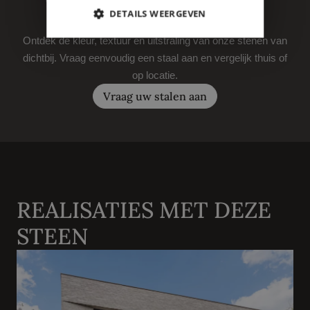
DETAILS WEERGEVEN
VRAAG UW STAAL AAN
Ontdek de kleur, textuur en uitstraling van onze stenen van
dichtbij. Vraag eenvoudig een staal aan en vergelijk thuis of
op locatie.
Vraag uw stalen aan
REALISATIES MET DEZE
STEEN