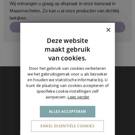
Wij ontvangen u graag op afspraak in onze toonzaal in
Maasmechelen. Zo kan u al onze producten van dichtbij
bekijken.
Maak een afspraak
×
Deze website
DUTCH
maakt gebruik
ENGLISH
van cookies.
GERMAN
Door het gebruik van cookies verbeteren
we het gebruiksgemak voor u als bezoeker
en houden we statistische informatie bij. U
kunt de plaatsing van cookies accepteren of
specifieke cookie-instellingen zelf
aanpassen.
Lees verder
ALLES ACCEPTEREN
ENKEL ESSENTIËLE COOKIES