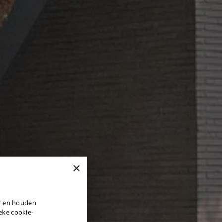
×
DUTCH
er en houden
ENGLISH
ieke cookie-