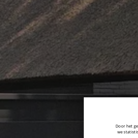
Door het ge
we statisti