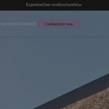
Expertise
Over ons
Brochure
NL
U?
CONFIGURATOR
Contacteer ons