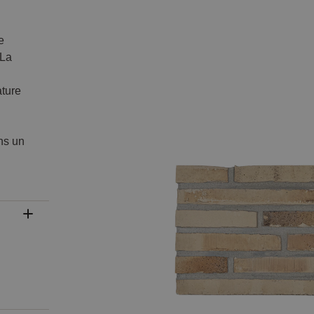
e
 La
ature
ns un