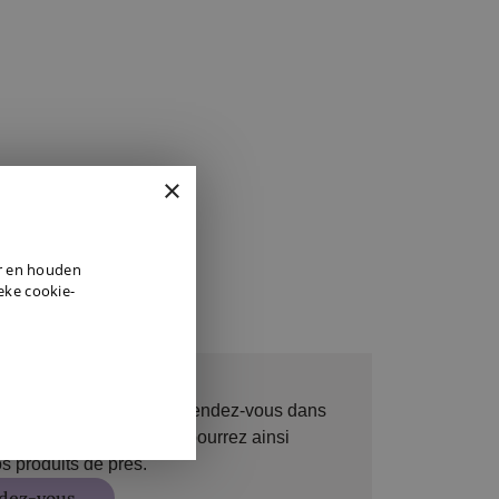
×
DUTCH
er en houden
ENGLISH
ieke cookie-
GERMAN
s de vous accueillir sur rendez-vous dans
à Maasmechelen. Vous pourrez ainsi
s produits de près.
dez-vous