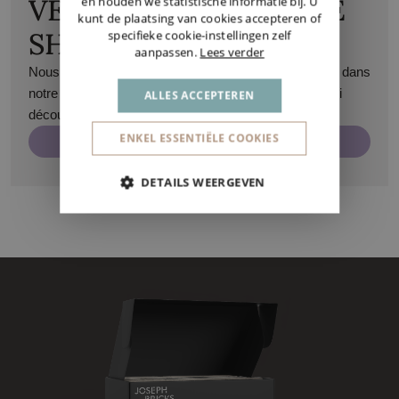
VENEZ VISITER NOTRE
en houden we statistische informatie bij. U
kunt de plaatsing van cookies accepteren of
SHOWROOM
specifieke cookie-instellingen zelf
aanpassen.
Lees verder
Nous serons ravis de vous accueillir sur rendez-vous dans
notre showroom à Maasmechelen. Vous pourrez ainsi
ALLES ACCEPTEREN
découvrir tous nos produits de près.
ENKEL ESSENTIËLE COOKIES
Prenez rendez-vous
DETAILS WEERGEVEN