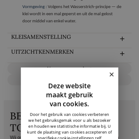
Vormgeving :
Volgens het Wasserstrich-principe — de
klei wordt in een mal geperst en uit de mal gelost
door middel van enkel water.
KLEISAMENSTELLING
UITZICHTKENMERKEN
Vraag over product
×
Configureer nu
Deze website
DUTCH
maakt gebruik
ENGLISH
van cookies.
GERMAN
BEZOEK ONZE
Door het gebruik van cookies verbeteren
we het gebruiksgemak voor u als bezoeker
TOONZAAL
en houden we statistische informatie bij. U
kunt de plaatsing van cookies accepteren of
Wij ontvangen u graag op afspraak in onze toonzaal in
specifieke cookie-instellingen zelf