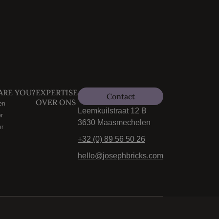
ARE YOU?
EXPERTISE
Contact
OVER ONS
en
Leemkuilstraat 12 B
r
3630 Maasmechelen
r
+32 (0) 89 56 50 26
hello@josephbricks.com