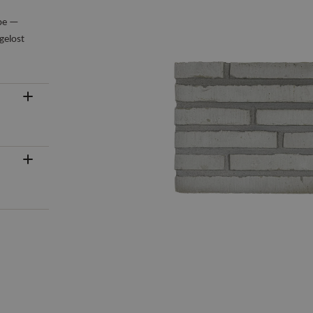
ipe —
 gelost