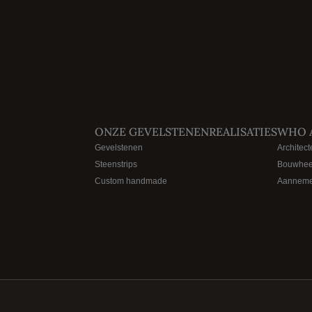
ONZE GEVELSTENEN
REALISATIES
WHO 
Gevelstenen
Architect
Steenstrips
Bouwhee
Custom handmade
Aanneme