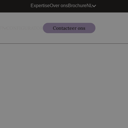
Expertise
Over ons
Brochure
NL
U?
CONFIGURATOR
Contacteer ons