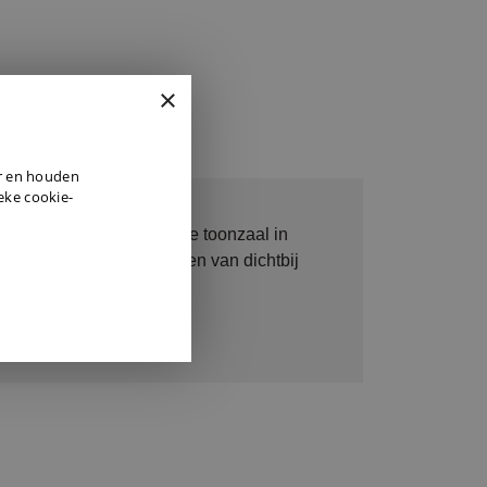
×
DUTCH
er en houden
ENGLISH
ieke cookie-
GERMAN
graag op afspraak in onze toonzaal in
 kan u al onze producten van dichtbij
fspraak