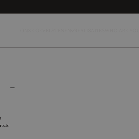
ONZE GEVELSTENEN
REALISATIES
WHO ARE YO
e
recte