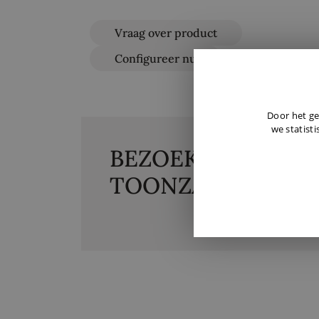
Vraag over product
Configureer nu
Door het ge
we statisti
BEZOEK ONZE
TOONZAAL